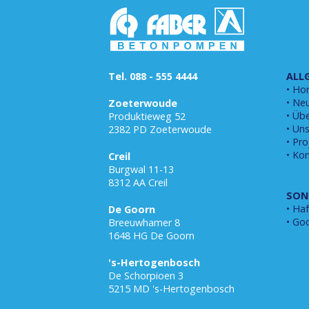
Tel. 088 - 555 4444
ALL
Ho
Neu
Zoeterwoude
Übe
Produktieweg 52
Uns
2382 PD Zoeterwoude
Pro
Kon
Creil
Burgwal 11-13
8312 AA Creil
SON
Haf
De Goorn
Goo
Breeuwhamer 8
1648 HG De Goorn
's-Hertogenbosch
De Schorpioen 3
5215 MD 's-Hertogenbosch