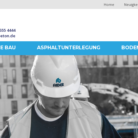
Home
Neuigke
 555 4444
eton.de
E BAU
ASPHALTUNTERLEGUNG
BODEN