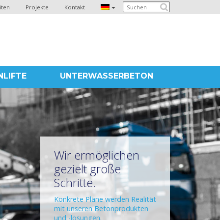
iten
Projekte
Kontakt
LIFTE
UNTERWASSERBETON
Wir ermöglichen
gezielt große
Schritte.
Konkrete Pläne werden Realität
mit unseren Betonprodukten
und -lösungen.