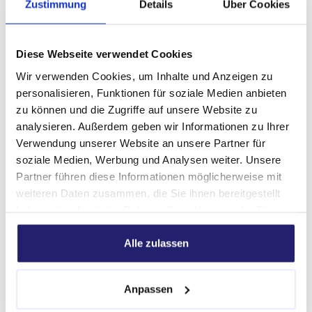
Zustimmung
Details
Über Cookies
steht nach der Injektion in direktem Kontakt mit dem
Untergrund. Deshalb ist es entscheidend, dass das
Material keine schädlichen Stoffe oder Emissionen an
Diese Webseite verwendet Cookies
Boden und Umwelt abgibt. Unser Schaumbeton wird
im firmeneigenen Labor entwickelt und umfassend
Wir verwenden Cookies, um Inhalte und Anzeigen zu
getestet. Zusätzlich lassen wir ihn von unabhängigen
personalisieren, Funktionen für soziale Medien anbieten
Stellen prüfen, um höchste Qualitäts- und
zu können und die Zugriffe auf unsere Website zu
Sicherheitsstandards zu gewährleisten. Der
analysieren. Außerdem geben wir Informationen zu Ihrer
Schaumbeton von Faber Vloerliften ist
FEV-
Verwendung unserer Website an unsere Partner für
zertifiziert
. Diese unabhängige Zertifizierung
soziale Medien, Werbung und Analysen weiter. Unsere
bestätigt die hohen Anforderungen an Qualität und
Partner führen diese Informationen möglicherweise mit
Umweltverträglichkeit. So halten wir unsere
Qualitätsversprechen ein und bieten Ihnen eine
weiteren Daten zusammen, die Sie ihnen bereitgestellt
nachhaltige sowie zuverlässige Lösung.
haben oder die sie im Rahmen Ihrer Nutzung der Dienste
gesammelt haben.
Alle zulassen
Persönlicher Service und
transparente Beratung
Anpassen