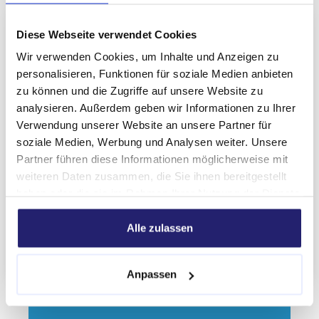
Diese Webseite verwendet Cookies
Wir verwenden Cookies, um Inhalte und Anzeigen zu
personalisieren, Funktionen für soziale Medien anbieten
zu können und die Zugriffe auf unsere Website zu
analysieren. Außerdem geben wir Informationen zu Ihrer
Verwendung unserer Website an unsere Partner für
soziale Medien, Werbung und Analysen weiter. Unsere
Partner führen diese Informationen möglicherweise mit
weiteren Daten zusammen, die Sie ihnen bereitgestellt
haben oder die sie im Rahmen Ihrer Nutzung der Dienste
gesammelt haben.
Weltpremiere für Faber!
Alle zulassen
Erste elektrische Betonpumpe in den Niederlanden und
Deutschland.
Anpassen